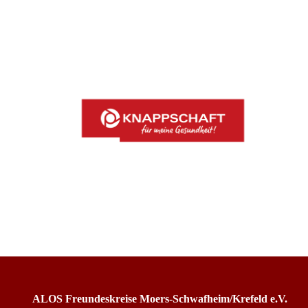
ALOS Freundeskreise Moers-Schwafheim/Krefeld e.V.