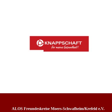
ALOS Freundeskreise Moers-Schwafheim/Krefeld e.V.