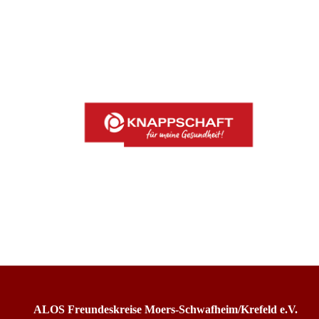
ALOS Freundeskreise Moers-Schwafheim/Krefeld e.V.