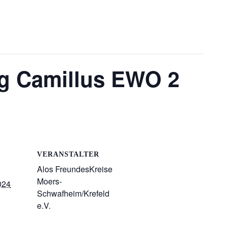
g Camillus EWO 2
VERANSTALTER
Alos FreundesKreise
Moers-
024
Schwafheim/Krefeld
e.V.