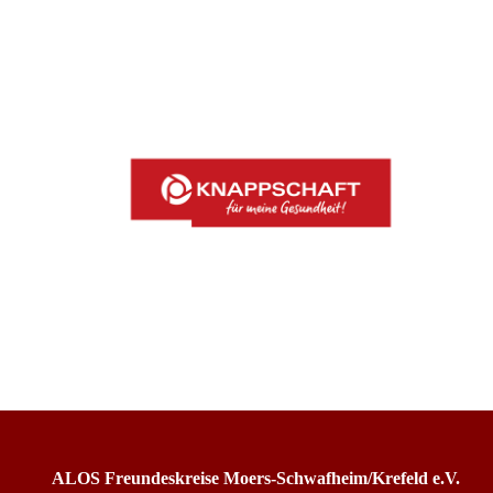
ALOS Freundeskreise Moers-Schwafheim/Krefeld e.V.