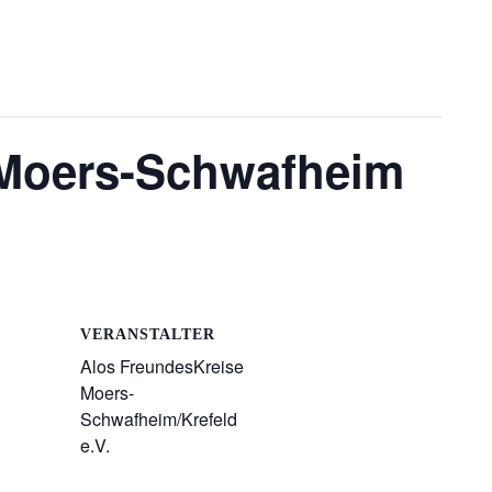
 Moers-Schwafheim
VERANSTALTER
Alos FreundesKreise
Moers-
Schwafheim/Krefeld
e.V.