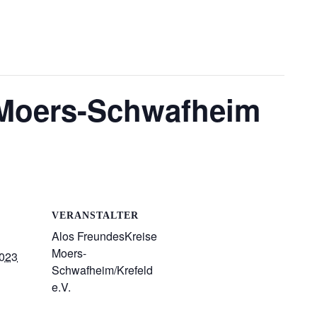
 Moers-Schwafheim
VERANSTALTER
Alos FreundesKreise
Moers-
2023
Schwafheim/Krefeld
e.V.