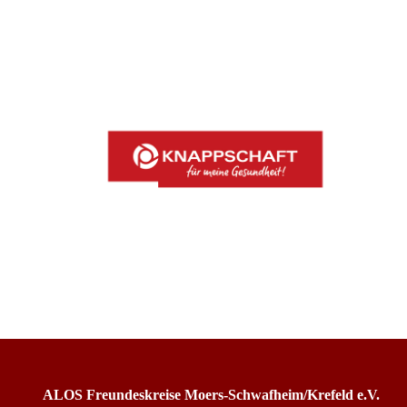
ALOS Freundeskreise Moers-Schwafheim/Krefeld e.V.