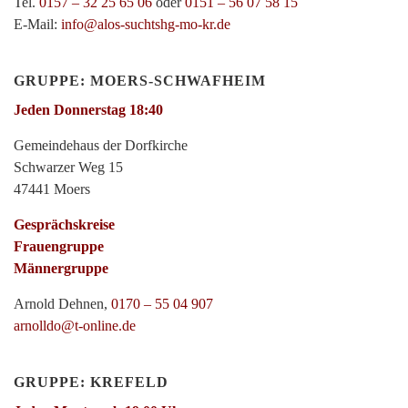
Tel.
0157 – 32 25 65 06
oder
0151 – 56 07 58 15
E-Mail:
info@alos-suchtshg-mo-kr.de
GRUPPE: MOERS-SCHWAFHEIM
Jeden Donnerstag 18:40
Gemeindehaus der Dorfkirche
Schwarzer Weg 15
47441 Moers
Gesprächskreise
Frauengruppe
Männergruppe
Arnold Dehnen,
0170 – 55 04 907
arnolldo@t-online.de
GRUPPE: KREFELD